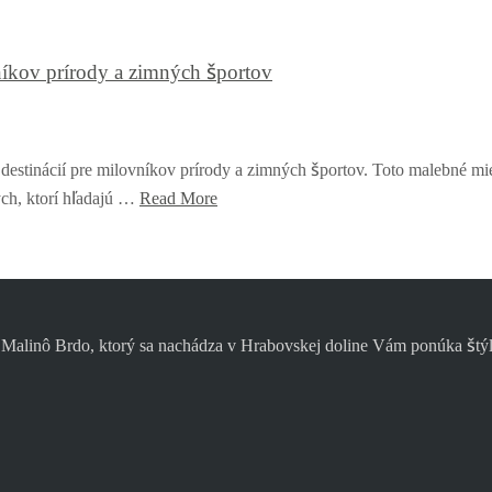
níkov prírody a zimných športov
h destinácií pre milovníkov prírody a zimných športov. Toto malebné m
ých, ktorí hľadajú …
Read More
inô Brdo, ktorý sa nachádza v Hrabovskej doline Vám ponúka štýlov