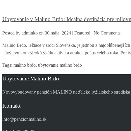
Ubytovanie v Malino Brdo: Ideálna destinácia pre milov
Posted by
adminko
on
30 mája, 2024
| Featured
|
No Comments
Malino Brdo, ležiace v srdci Slovenska, je jednou z najobľúbenejšíc
návštevníkom širokú škálu aktivít a atrakcií počas celého roka. Pre t
Tags:
malino brdo
,
ubytovanie malino brdo
Ubytovanie Malino Brdo
Novovybudovaný penzión MALINO neďaleko lyžiarskeho strediska Mal
Kontakt
info@penzionmalino.sk