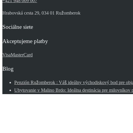
+421 948 009 007
Hrabovská cesta 29, 034 01 Ružomberok
Sociálne siete
Akceptujeme platby
Visa
MasterCard
Blog
Penzión Ružomberok : Váš ideálny východiskový bod pre obj
Ubytovanie v Malino Brdo: Ideálna destinácia pre milovníkov 