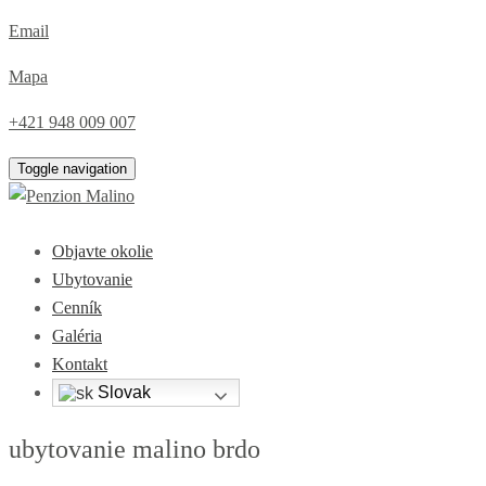
Email
Mapa
+421 948 009 007
Toggle navigation
Objavte okolie
Ubytovanie
Cenník
Galéria
Kontakt
Slovak
ubytovanie malino brdo